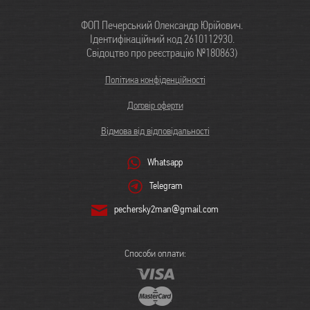
ФОП Печерський Олександр Юрійович.
Ідентифікаційний код 2610112930.
Свідоцтво про реєстрацію №180863)
Політика конфіденційності
Договір оферти
Відмова від відповідальності
Whatsapp
Telegram
pechersky2man@gmail.com
Способи оплати: