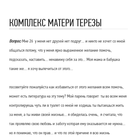
КОМПЛЕКС МАТЕРИ ТЕРЕЗЫ
Вопрос:
Мне 26 у меня нет друзей нет подруг… и никто не хочет со мной
общаться потому, что у меня ярко выраженное желание помочь,
подсказать, наставить… ненавижу себя за это… Моя мама и бабушка
такие же… я хочу вылечиться от этого…
посоветуйте пожалуйста как избавиться от этого желания всем помочь,
может есть литература на эту тему? Мой парень говорит ты во всем меня
контролируешь чуть ли в туалет со мной не ходишь ты пытаешься жить
за меня, а ты живи своей жизнью… я обиделась очень, я считала, что
так проявляю свою любовь и заботу которая ему оказывается не нужна…
но я понимаю, что он прав… и что по этой причине я всю жизнь