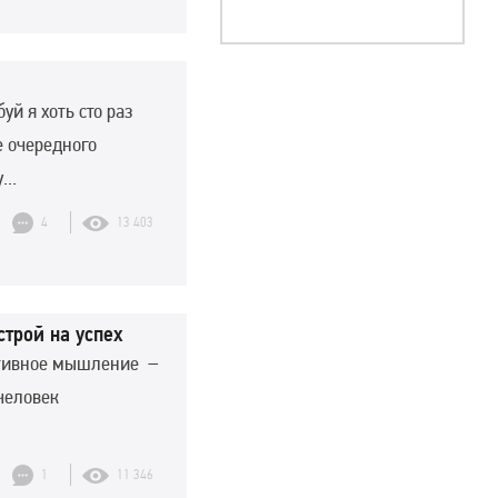
уй я хоть сто раз
е очередного
..
4
13 403
трой на успех
итивное мышление –
человек
1
11 346