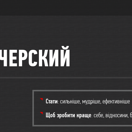
ЧЕРСКИЙ
Стати
: сильніше, мудріше, ефективніше
Щоб зробити краще
: себе, відносини, 