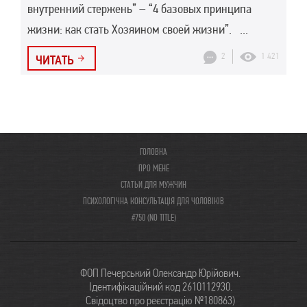
внутренний стержень” – “4 базовых принципа
жизни: как стать Хозяином своей жизни”. ...
2
1 421
ЧИТАТЬ
ГОЛОВНА
ПРО МЕНЕ
СТАТЬИ ДЛЯ МУЖЧИН
ПСИХОЛОГІЧНА КОНСУЛЬТАЦІЯ ДЛЯ ЧОЛОВІКІВ
#750 (NO TITLE)
ФОП Печерський Олександр Юрійович.
Ідентифікаційний код 2610112930.
Свідоцтво про реєстрацію №180863)