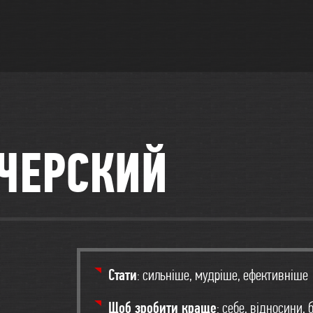
ЧЕРСКИЙ
Стати
: сильніше, мудріше, ефективніше
Щоб зробити краще
: себе, відносини, 