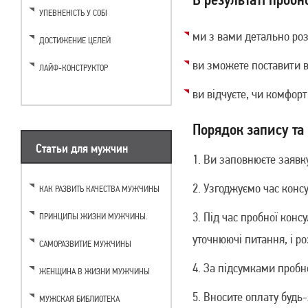
УПЕВНЕНІСТЬ У СОБІ
ми з вами детально роз
ДОСТИЖЕНИЕ ЦЕЛЕЙ
ви зможете поставити в
ЛАЙФ-КОНСТРУКТОР
ви відчуєте, чи комфор
Порядок запису та
Статьи для мужчин
Ви заповнюєте заявку 
Узгоджуємо час консу
КАК РАЗВИТЬ КАЧЕСТВА МУЖЧИНЫ
Під час пробної консу
ПРИНЦИПЫ ЖИЗНИ МУЖЧИНЫ.
уточнюючі питання, і р
САМОРАЗВИТИЕ МУЖЧИНЫ
За підсумками пробно
ЖЕНЩИНА В ЖИЗНИ МУЖЧИНЫ
Вносите оплату будь
МУЖСКАЯ БИБЛИОТЕКА