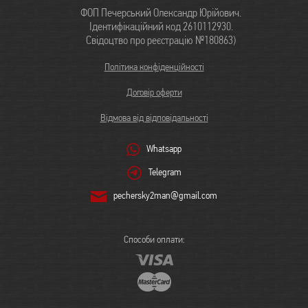
ФОП Печерський Олександр Юрійович.
Ідентифікаційний код 2610112930.
Свідоцтво про реєстрацію №180863)
Політика конфіденційності
Договір оферти
Відмова від відповідальності
Whatsapp
Telegram
pechersky2man@gmail.com
Способи оплати: