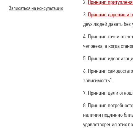
Принцип притупленя
Записаться на консультацию
Принцип дарения и п
двух людей давать без 
Принцип точки отсчет
человека, а когда стан
Принцип идеализации.
Принцип самодостато
зависимость”.
Принцип цели отноше
Принцип потребносте
наличия подлинно близ
удовлетворения этих по