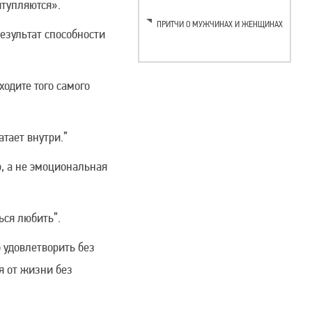
итупляются».
ПРИТЧИ О МУЖЧИНАХ И ЖЕНЩИНАХ
езультат способности
ходите того самого
тает внутри.”
, а не эмоциональная
ься любить”.
 удовлетворить без
я от жизни без