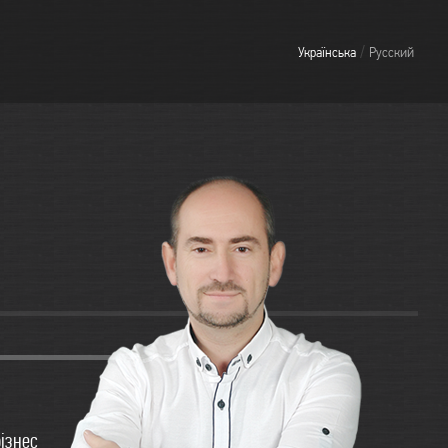
/
Українська
Русский
бізнес