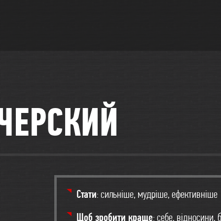
ЧЕРСКИЙ
Стати
: сильніше, мудріше, ефективніше
Щоб зробити краще
: себе, відносини, 