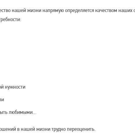
чество нашей жизни напрямую определяется качеством наших 
требности:
ой нужности
ли
и быть любимыми…
ошений в нашей жизни трудно переоценить.