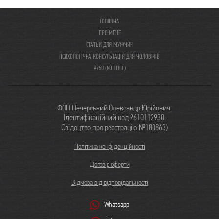
ГОЛОВНА
ПРО МЕНЕ
СТАТЬИ ДЛЯ МУЖЧИН
ПСИХОЛОГІЧНА КОНСУЛЬТАЦІЯ ДЛЯ ЧОЛОВІКІВ
#750 (NO TITLE)
ФОП Печерський Олександр Юрійович.
Ідентифікаційний код 2610112930.
Свідоцтво про реєстрацію №180863)
Політика конфіденційності
Договір оферти
Відмова від відповідальності
Whatsapp