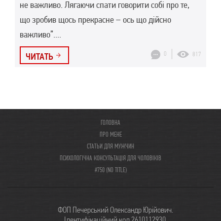
не важливо. Лягаючи спати говорити собі про те,
що зробив щось прекрасне – ось що дійсно
важливо”....
0
817
ЧИТАТЬ
ГОЛОВНА
ПРО МЕНЕ
СТАТЬИ ДЛЯ МУЖЧИН
ПСИХОЛОГІЧНА КОНСУЛЬТАЦІЯ ДЛЯ ЧОЛОВІКІВ
#750 (NO TITLE)
ФОП Печерський Олександр Юрійович.
Ідентифікаційний код 2610112930.