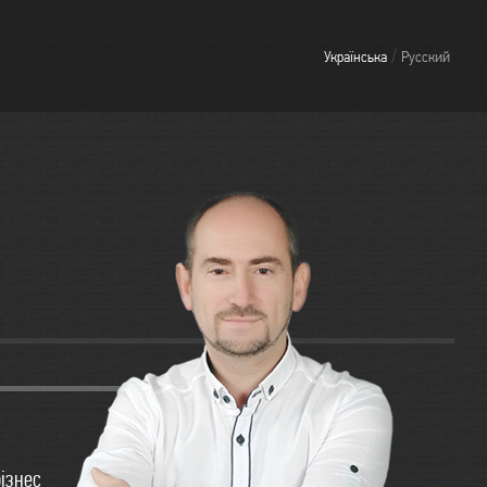
/
Українська
Русский
бізнес