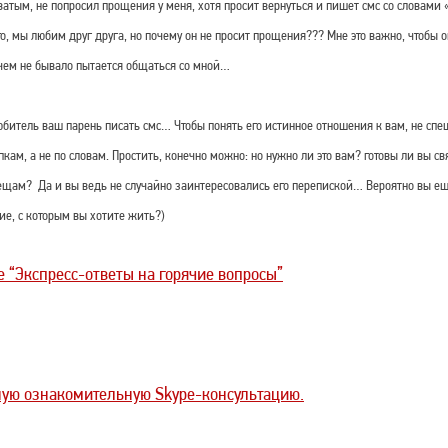
ватым, не попросил прощения у меня, хотя просит вернуться и пишет смс со словами 
го, мы любим друг друга, но почему он не просит прощения??? Мне это важно, чтобы 
в чем не бывало пытается общаться со мной…
битель ваш парень писать смс… Чтобы понять его истинное отношения к вам, не спе
упкам, а не по словам. Простить, конечно можно: но нужно ли это вам? готовы ли вы с
щам? Да и вы ведь не случайно заинтересовались его перепиской… Вероятно вы еще
ие, с которым вы хотите жить?)
е “Экспресс-ответы на горячие вопросы”
ную ознакомительную Skype-консультацию.