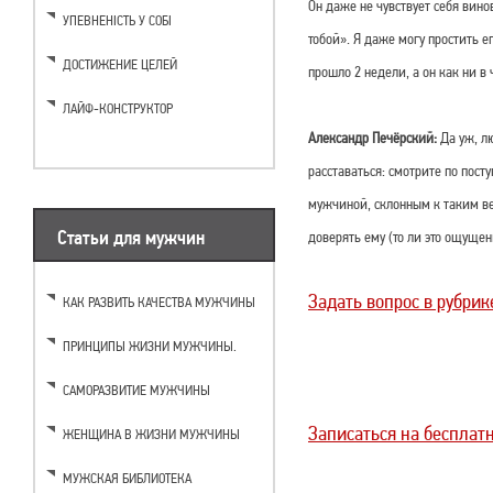
Он даже не чувствует себя вино
УПЕВНЕНІСТЬ У СОБІ
тобой». Я даже могу простить е
ДОСТИЖЕНИЕ ЦЕЛЕЙ
прошло 2 недели, а он как ни 
ЛАЙФ-КОНСТРУКТОР
Александр Печёрский:
Да уж, лю
расставаться: смотрите по пост
мужчиной, склонным к таким ве
Статьи для мужчин
доверять ему (то ли это ощущен
Задать вопрос в рубрик
КАК РАЗВИТЬ КАЧЕСТВА МУЖЧИНЫ
ПРИНЦИПЫ ЖИЗНИ МУЖЧИНЫ.
САМОРАЗВИТИЕ МУЖЧИНЫ
Записаться на бесплат
ЖЕНЩИНА В ЖИЗНИ МУЖЧИНЫ
МУЖСКАЯ БИБЛИОТЕКА