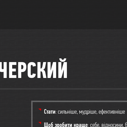
ЧЕРСКИЙ
Стати
: сильніше, мудріше, ефективніше
Щоб зробити краще
: себе, відносини, 