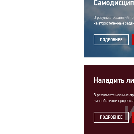
Самодисцип
В результате занятий по
на второстепенные задач
ПОДРОБНЕЕ
Наладить л
В результате коучинг-п
личной жизни проработа
ПОДРОБНЕЕ