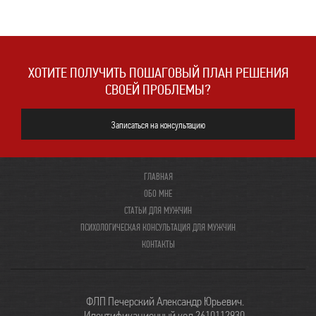
ХОТИТЕ ПОЛУЧИТЬ ПОШАГОВЫЙ ПЛАН РЕШЕНИЯ
СВОЕЙ ПРОБЛЕМЫ?
Записаться на консультацию
ГЛАВНАЯ
ОБО МНЕ
СТАТЬИ ДЛЯ МУЖЧИН
ПСИХОЛОГИЧЕСКАЯ КОНСУЛЬТАЦИЯ ДЛЯ МУЖЧИН
КОНТАКТЫ
ФЛП Печерский Александр Юрьевич.
Идентификационный код 2610112930.