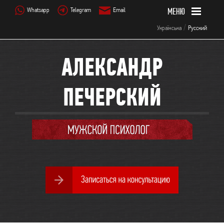
Whatsapp
Telegram
Email
/
Українська
Русский
АЛЕКСАНДР
ПЕЧЕРСКИЙ