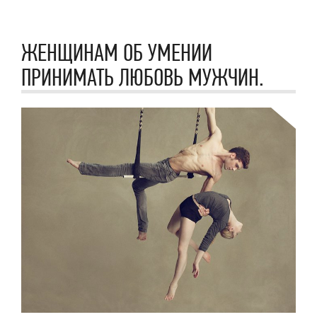
ЖЕНЩИНАМ ОБ УМЕНИИ
ПРИНИМАТЬ ЛЮБОВЬ МУЖЧИН.