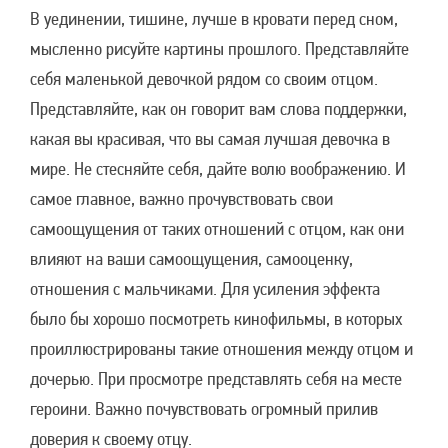
В уединении, тишине, лучше в кровати перед сном,
мысленно рисуйте картины прошлого. Представляйте
себя маленькой девочкой рядом со своим отцом.
Представляйте, как он говорит вам слова поддержки,
какая вы красивая, что вы самая лучшая девочка в
мире. Не стесняйте себя, дайте волю воображению. И
самое главное, важно прочувствовать свои
самоощущения от таких отношений с отцом, как они
влияют на ваши самоощущения, самооценку,
отношения с мальчиками. Для усиления эффекта
было бы хорошо посмотреть кинофильмы, в которых
проиллюстрированы такие отношения между отцом и
дочерью. При просмотре представлять себя на месте
героини. Важно почувствовать огромный прилив
доверия к своему отцу.