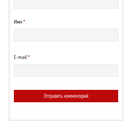
Имя
*
E-mail
*