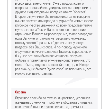
в себя даст, а не отнимет. Уже с подросткового
возраста постарайтесь увидеть, нет ли тенденции в
дружбе с одногодками, когда ее кто-то "бросает".
Второе: о мужчинах Вы только никогда не говорите
ничего плохого или правда внутри себя испытываете
глубокое чувство уважения ко всем представителям
мужского пола? если Ваше внешнее поведение-
отражение Вашего мировоззрения, то все в порядке,
если Вы ничего плохого не говорите о мужчинах,
потому что это "правильно",девочка почувствует
подвох и без Ваших слов. И по-поводу мужского
окружения в жизни девочки. Было бы хорошо, если
бы у нее все-таки была возможность получать
любовь и принятие от мужчины-родственника. Это
может быть дедушка, крестный отец, дядя. И еще
раз скажу, не бывает "диагнозов" на всю жизнь, все
можно всегда исправить.
Оксана
Огромное спасибо за статью, я красивая, успешная
женщина , у меня нет проблем в общении с людьми,
но в личной жизни жутко несчастна, причины